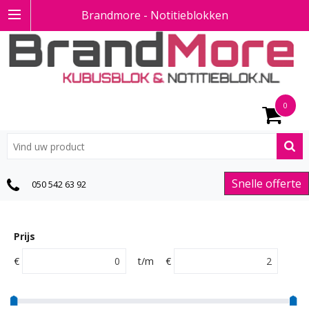
Brandmore - Notitieblokken
0
Snelle offerte
050 542 63 92
Prijs
€
t/m
€