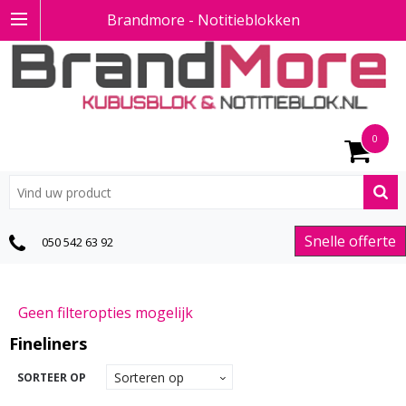
Brandmore - Notitieblokken
0
Snelle offerte
050 542 63 92
Geen filteropties mogelijk
Fineliners
SORTEER OP