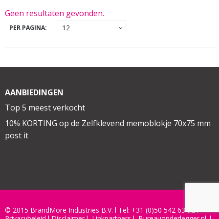
Geen resultaten gevonden.
PER PAGINA:
AANBIEDINGEN
Top 5 meest verkocht
10% KORTING op de Zelfklevend memoblokje 70x75 mm
post it
© 2015 BrandMore Industries B.V. l Tel:
+31 (0)50 542 63 92
l
Privacybeleid
l
Disclaimer
l
Linkpartners
l
Bureauonderlegger.nl
|