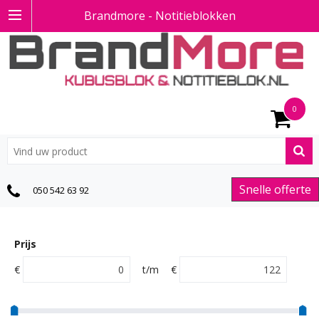
Brandmore - Notitieblokken
0
Snelle offerte
050 542 63 92
Prijs
€
t/m
€