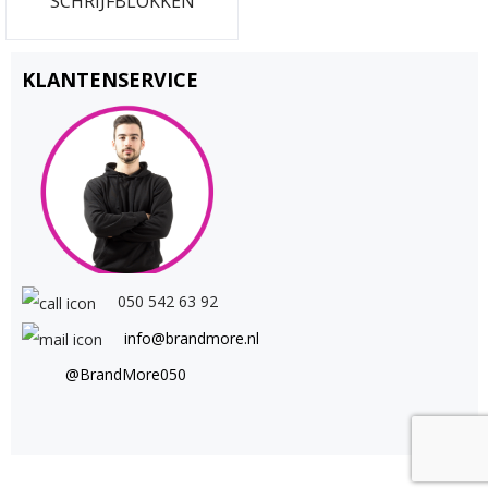
SCHRIJFBLOKKEN
KLANTENSERVICE
050 542 63 92
info@brandmore.nl
@BrandMore050