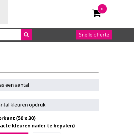
0
Snelle offerte
050 542 63 92
es een
aantal
ntal kleuren opdruk
rkant (50 x 30)