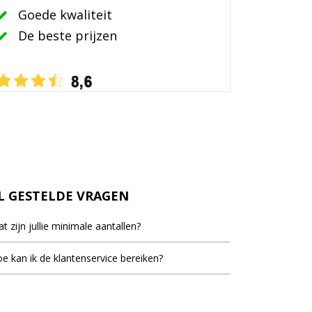
Goede kwaliteit
De beste prijzen
L GESTELDE VRAGEN
t zijn jullie minimale aantallen?
inimale bestel aantal staat bij de meeste artikelen
e kan ik de klantenservice bereiken?
d, dit is het laagste aantal dat vermeld staat als er
ieblok.nl staat voor u klaar om uw vragen te
elprijzen vermeld worden.
woorden. U kunt ons bereiken op werkdagen van