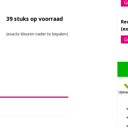
G
39
stuks op voorraad
Rec
G