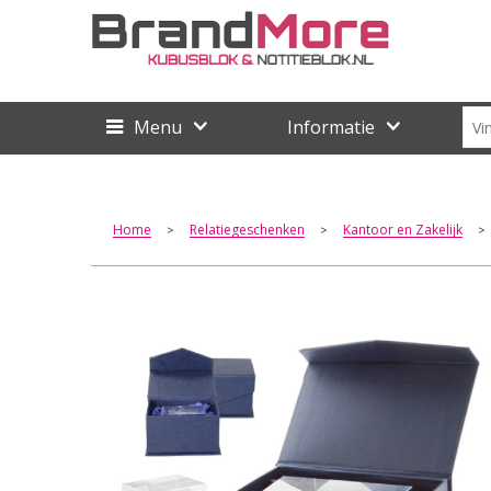
Menu
Informatie
Home
Relatiegeschenken
Kantoor en Zakelijk
>
>
>