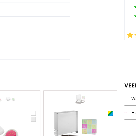
VEE
Wa
Het m
Ho
vermel
Notit
staff
beant