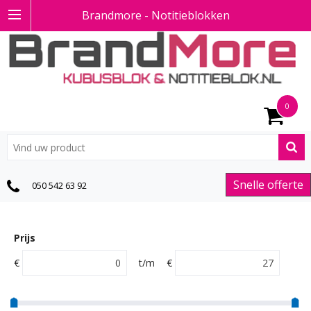
Brandmore - Notitieblokken
0
Snelle offerte
050 542 63 92
Prijs
€
t/m
€