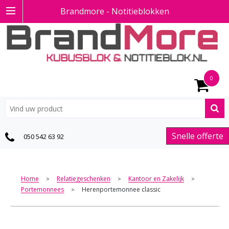
Brandmore - Notitieblokken
0
Snelle offerte
050 542 63 92
Home
Relatiegeschenken
Kantoor en Zakelijk
>
>
>
Portemonnees
Herenportemonnee classic
>