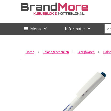
Menu
Informatie
Home
Relatiegeschenken
Schrijfwaren
Balp
>
>
>