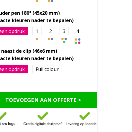
uder pen 180° (45x20 mm)
een opdruk
1
2
3
4
 naast de clip (46x6 mm)
een opdruk
Full colour
TOEVOEGEN AAN OFFERTE >