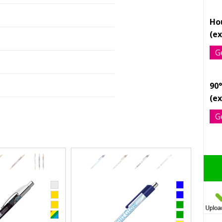
Ho
G
90°
G