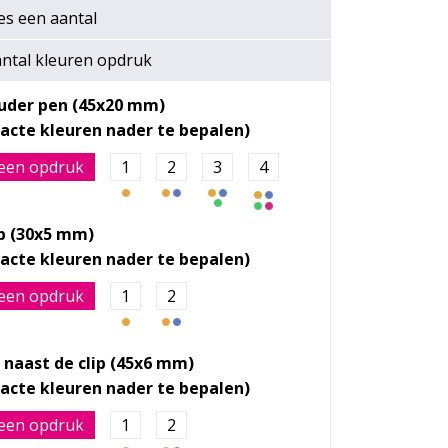
es een
aantal
ntal kleuren opdruk
uder pen (45x20 mm)
een opdruk
1
2
3
4
ip (30x5 mm)
een opdruk
1
2
 naast de clip (45x6 mm)
een opdruk
1
2