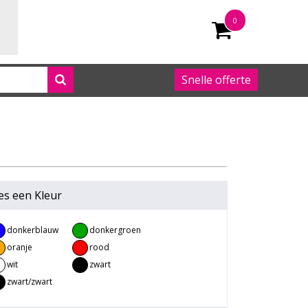
0
Snelle offerte
050 542 63 92
es een
Kleur
donkerblauw
donkergroen
oranje
rood
wit
zwart
zwart/zwart