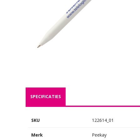
SPECIFICATIES
SKU
122614_01
Merk
Peekay