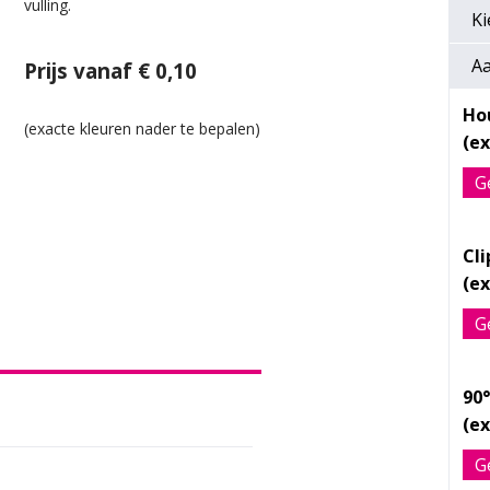
vulling.
Ki
Aa
Prijs vanaf € 0,10
Ho
G
Cl
G
90°
G