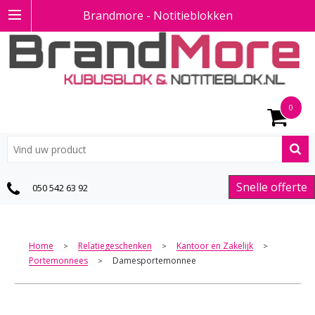
Brandmore - Notitieblokken
0
Snelle offerte
050 542 63 92
Home
Relatiegeschenken
Kantoor en Zakelijk
>
>
>
Portemonnees
Damesportemonnee
>