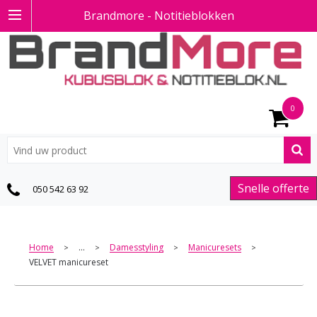
Brandmore - Notitieblokken
0
Snelle offerte
050 542 63 92
Home
...
Damesstyling
Manicuresets
>
>
>
>
VELVET manicureset