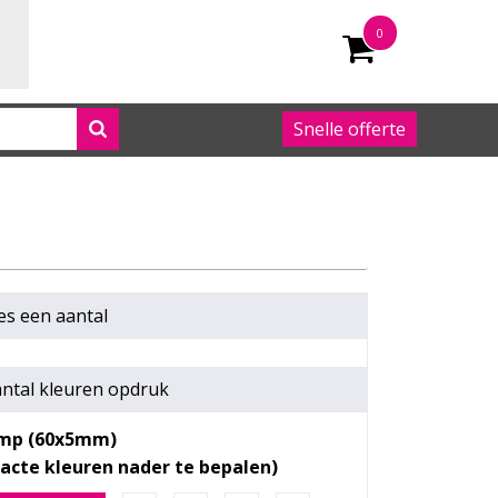
0
Snelle offerte
050 542 63 92
es een
aantal
ntal kleuren opdruk
mp (60x5mm)