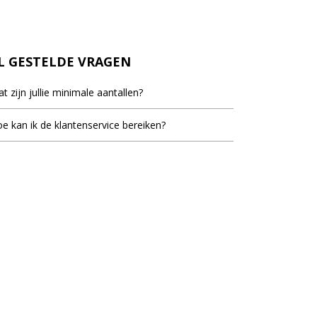
L GESTELDE VRAGEN
t zijn jullie minimale aantallen?
inimale bestel aantal staat bij de meeste artikelen
e kan ik de klantenservice bereiken?
d, dit is het laagste aantal dat vermeld staat als er
ieblok.nl staat voor u klaar om uw vragen te
elprijzen vermeld worden.
woorden. U kunt ons bereiken op werkdagen van
ur tot 17.30