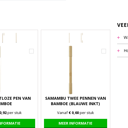
VEE
Wa
Het m
Ho
vermel
Notit
staff
beant
9.00 u
TLOZE PEN VAN
SAMAMBU TWEE PENNEN VAN
AMBOE
BAMBOE (BLAUWE INKT)
0,92
per stuk
Vanaf
€ 0,60
per stuk
INFORMATIE
MEER INFORMATIE