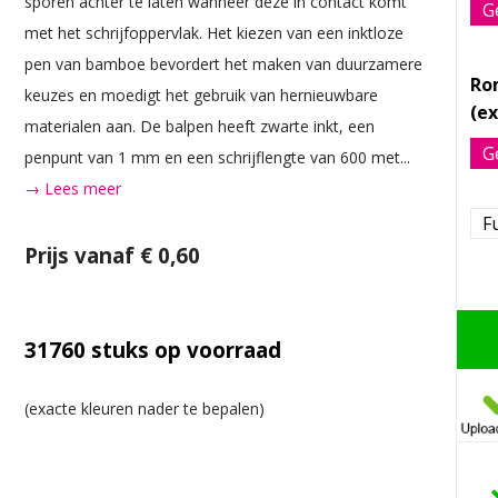
sporen achter te laten wanneer deze in contact komt
G
met het schrijfoppervlak. Het kiezen van een inktloze
pen van bamboe bevordert het maken van duurzamere
Ro
keuzes en moedigt het gebruik van hernieuwbare
materialen aan. De balpen heeft zwarte inkt, een
G
penpunt van 1 mm en een schrijflengte van 600 met...
→ Lees meer
Fu
Prijs vanaf € 0,60
31760
stuks op voorraad