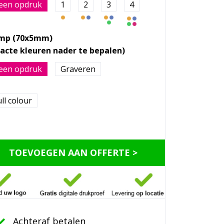
een opdruk
1
2
3
4
mp (70x5mm)
een opdruk
Graveren
ll colour
TOEVOEGEN AAN OFFERTE >
Achteraf betalen