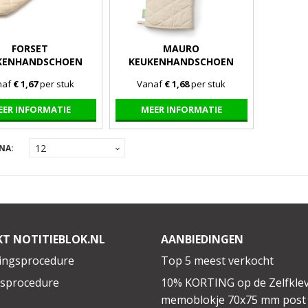
FORSET
MAURO
KENHANDSCHOEN
KEUKENHANDSCHOEN
naf
€ 1,67
per stuk
Vanaf
€ 1,68
per stuk
EER INFORMATIE
MEER INFORMATIE
NA:
KT NOTITIEBLOK.NL
AANBIEDINGEN
ingsprocedure
Top 5 meest verkocht
gsprocedure
10% KORTING op de Zelfkle
memoblokje 70x75 mm post 