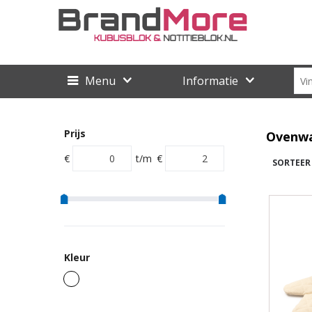
Menu
Informatie
Prijs
Ovenw
€
t/m
€
SORTEER
Kleur