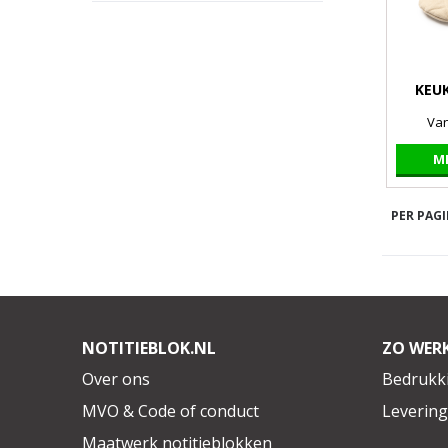
KEU
Va
M
PER PAGI
NOTITIEBLOK.NL
ZO WER
Over ons
Bedrukk
MVO & Code of conduct
Leverin
Maatwerk notitieblokken