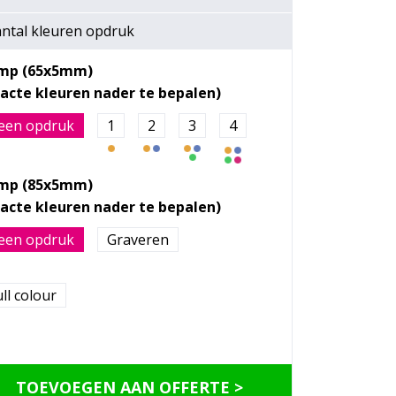
ntal kleuren opdruk
mp (65x5mm)
een opdruk
1
2
3
4
mp (85x5mm)
een opdruk
Graveren
ll colour
TOEVOEGEN AAN OFFERTE >