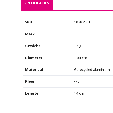
SPECIFICATIES
SKU
10787901
Merk
Gewicht
17 g
Diameter
1.04 cm
Materiaal
Gerecycled aluminium
Kleur
wit
Lengte
14 cm