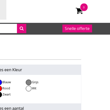
0
Snelle offerte
050 542 63 92
es een
Kleur
Blauw
Grijs
Rood
Wit
Zwart
es een
aantal