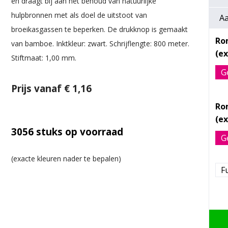
en draagt bij aan het behoud van natuurlijke
hulpbronnen met als doel de uitstoot van
Aa
broeikasgassen te beperken. De drukknop is gemaakt
Ro
van bamboe. Inktkleur: zwart. Schrijflengte: 800 meter.
Stiftmaat: 1,00 mm.
G
Prijs vanaf € 1,16
Ro
3056
stuks op voorraad
G
Fu