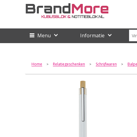
Menu
Informatie
Home
Relatiegeschenken
Schrijfwaren
Balp
>
>
>