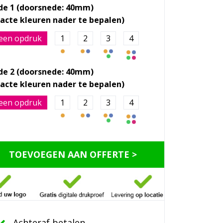
jde 1 (doorsnede: 40mm)
een opdruk
1
2
3
4
jde 2 (doorsnede: 40mm)
een opdruk
1
2
3
4
TOEVOEGEN AAN OFFERTE >
Achteraf betalen