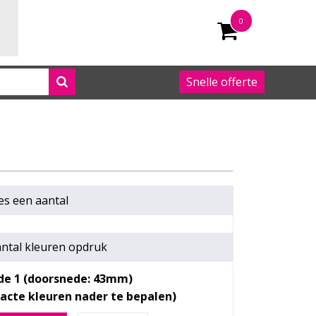
0
Snelle offerte
050 542 63 92
es een
aantal
ntal kleuren opdruk
jde 1 (doorsnede: 43mm)