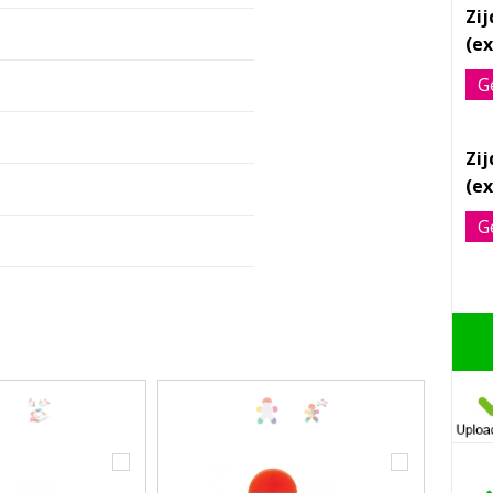
Zi
G
Zi
G