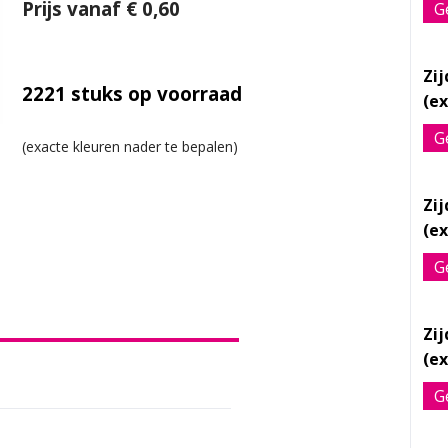
Prijs vanaf € 0,60
G
Zi
2221
stuks op voorraad
G
Zi
G
Zi
G