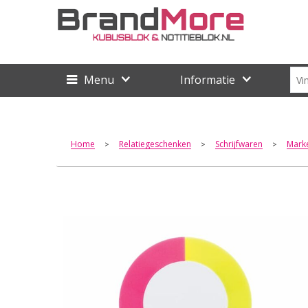
Menu
Informatie
Home
Relatiegeschenken
Schrijfwaren
Marke
>
>
>