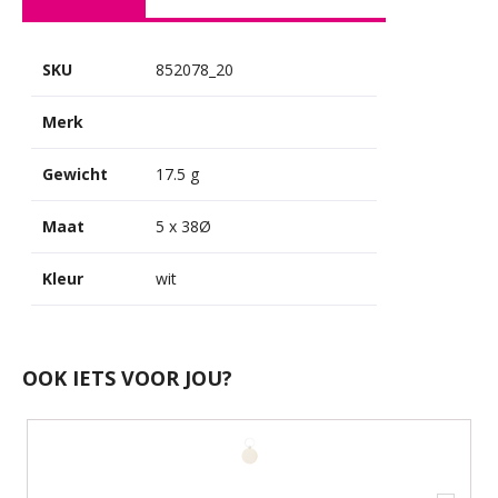
SKU
852078_20
Merk
Gewicht
17.5 g
Maat
5 x 38Ø
Kleur
wit
OOK IETS VOOR JOU?