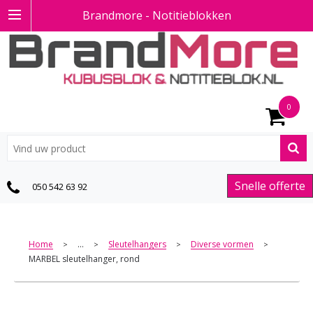
Brandmore - Notitieblokken
0
Snelle offerte
050 542 63 92
Home
...
Sleutelhangers
Diverse vormen
>
>
>
>
MARBEL sleutelhanger, rond