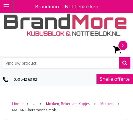
Brandmore - Notitieblokken
0
Snelle offerte
050 542 63 92
Home
...
Mokken, Bekers en Kopjes
Mokken
>
>
>
>
MARANG keramische mok