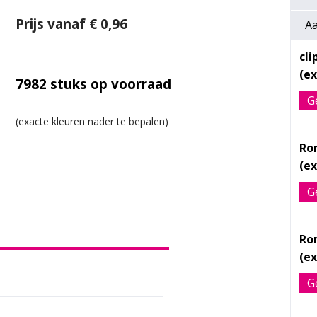
Prijs vanaf € 0,96
Aa
cl
7982
stuks op voorraad
G
Ro
G
Ro
G