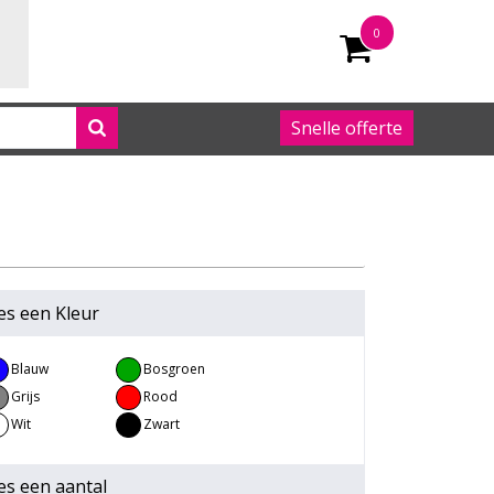
0
Snelle offerte
050 542 63 92
es een
Kleur
Blauw
Bosgroen
Grijs
Rood
Wit
Zwart
es een
aantal