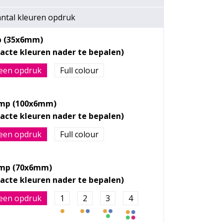
ntal kleuren opdruk
ip (35x6mm)
een opdruk
Full colour
mp (100x6mm)
een opdruk
Full colour
mp (70x6mm)
een opdruk
1
2
3
4