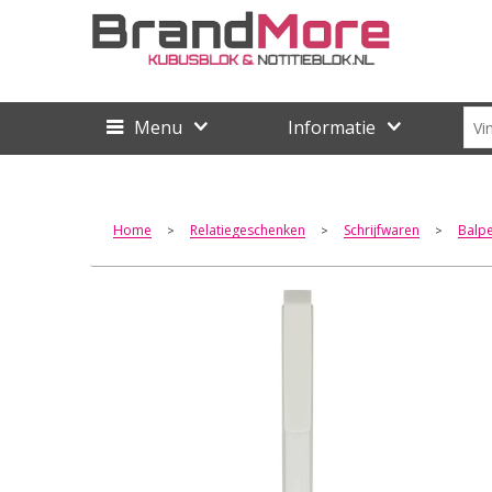
Menu
Informatie
Home
Relatiegeschenken
Schrijfwaren
Balp
>
>
>