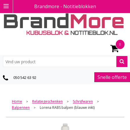
Brandmore - Notitieblokken
0
Snelle offerte
050 542 63 92
Home
Relatiegeschenken
Schrijfwaren
>
>
>
Balpennen
Lorena RABS balpen (blauwe inkt)
>