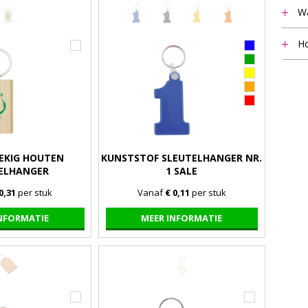
Wa
Het m
Ho
vermel
Notit
staff
beant
9.00 u
EKIG HOUTEN
KUNSTSTOF SLEUTELHANGER NR.
ELHANGER
1 SALE
0,31
per stuk
Vanaf
€ 0,11
per stuk
INFORMATIE
MEER INFORMATIE