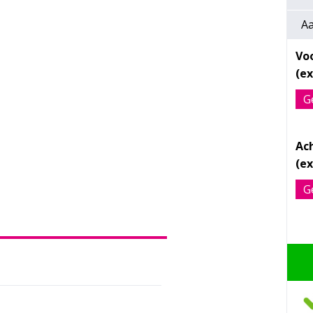
Aa
Vo
G
Ac
G