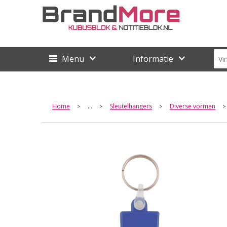
Menu
Informatie
Home
...
Sleutelhangers
Diverse vormen
>
>
>
>