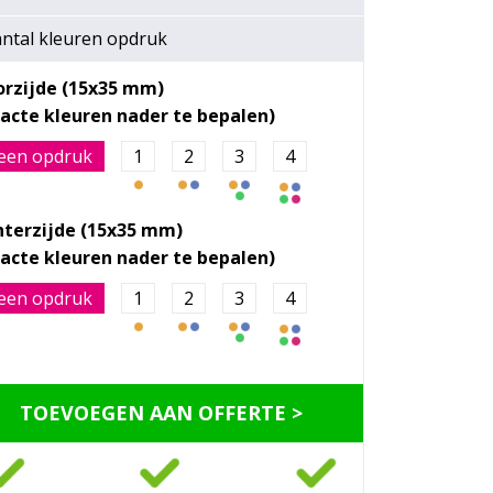
ntal kleuren opdruk
orzijde (15x35 mm)
een opdruk
1
2
3
4
hterzijde (15x35 mm)
een opdruk
1
2
3
4
TOEVOEGEN AAN OFFERTE >