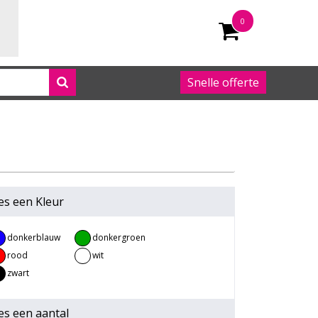
0
Snelle offerte
050 542 63 92
es een
Kleur
donkerblauw
donkergroen
rood
wit
zwart
es een
aantal