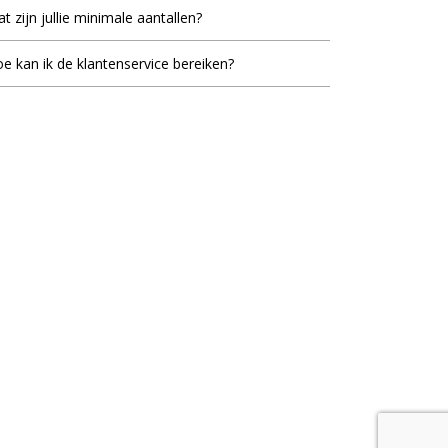
t zijn jullie minimale aantallen?
inimale bestel aantal staat bij de meeste artikelen
e kan ik de klantenservice bereiken?
d, dit is het laagste aantal dat vermeld staat als er
ieblok.nl staat voor u klaar om uw vragen te
elprijzen vermeld worden.
woorden. U kunt ons bereiken op werkdagen van
ur tot 17.30