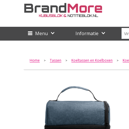
Menu
Informatie
Home
Tassen
Koeltassen en Koelboxen
Koe
>
>
>