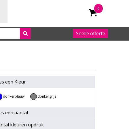
0
Snelle offerte
050 542 63 92
es een
Kleur
donkerblauw
donkergrijs
es een
aantal
ntal kleuren opdruk