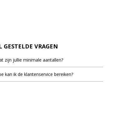
L GESTELDE VRAGEN
t zijn jullie minimale aantallen?
inimale bestel aantal staat bij de meeste artikelen
e kan ik de klantenservice bereiken?
d, dit is het laagste aantal dat vermeld staat als er
ieblok.nl staat voor u klaar om uw vragen te
elprijzen vermeld worden.
woorden. U kunt ons bereiken op werkdagen van
ur tot 17.30