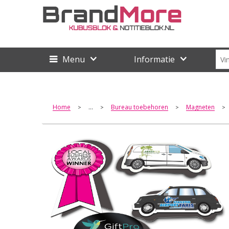
Menu
Informatie
Home
...
Bureau toebehoren
Magneten
>
>
>
>