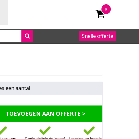
0
Snelle offerte
050 542 63 92
es een
aantal
TOEVOEGEN AAN OFFERTE >