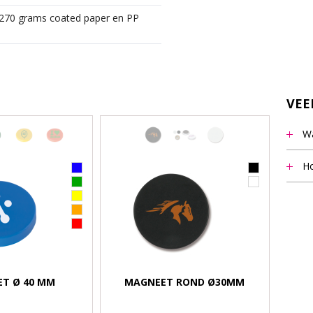
 270 grams coated paper en PP
VEE
Wa
Het m
Ho
vermel
Notit
staff
beant
9.00 u
T Ø 40 MM
MAGNEET ROND Ø30MM