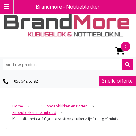
Brandmore - Notitieblokken
0
Snelle offerte
050 542 63 92
Home
...
Snoepblikken en Potten
>
>
>
Snoepblikken met inhoud
>
Klein blik met ca. 10 gr. extra strong suikervrije `triangle` mints.