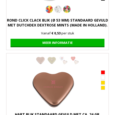
ROND CLICK CLACK BLIK (Ø 53 MM) STANDAARD GEVULD
MET DUTCHDEX DEXTROSE MINTS (MADE IN HOLLAND).
OPTIONEEL TE VULLEN MET DIVERSE VULLINGEN UIT
Vanaf
€ 0,53
per stuk
EUROPA.
MEER INFORMATIE
HART BLIK STANDAARD GEVULD MET CA. 24 GR.