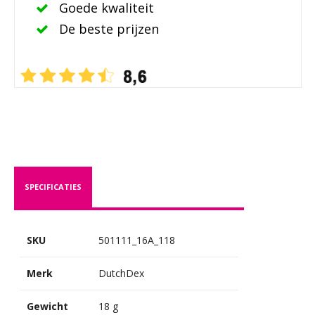
Goede kwaliteit
De beste prijzen
SPECIFICATIES
SKU
501111_16A_118
Merk
DutchDex
Gewicht
18 g