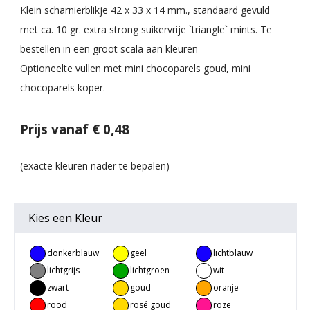
Klein scharnierblikje 42 x 33 x 14 mm., standaard gevuld
met ca. 10 gr. extra strong suikervrije `triangle` mints. Te
bestellen in een groot scala aan kleuren
Optioneelte vullen met mini chocoparels goud, mini
chocoparels koper.
Prijs vanaf € 0,48
Kies een
Kleur
donkerblauw
geel
lichtblauw
lichtgrijs
lichtgroen
wit
zwart
goud
oranje
rood
rosé goud
roze