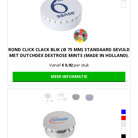
ROND CLICK CLACK BLIK (Ø 75 MM) STANDAARD GEVULD
MET DUTCHDEX DEXTROSE MINTS (MADE IN HOLLAND).
OPTIONEEL TE VULLEN MET DIVERSE VULLINGEN UIT
Vanaf
€ 0,92
per stuk
EUROPA.
MEER INFORMATIE