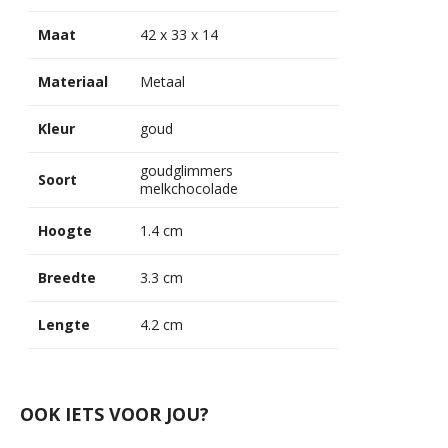
Maat
42 x 33 x 14
Materiaal
Metaal
Kleur
goud
goudglimmers
Soort
melkchocolade
Hoogte
1.4 cm
Breedte
3.3 cm
Lengte
4.2 cm
OOK IETS VOOR JOU?