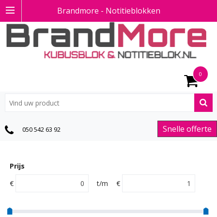
Brandmore - Notitieblokken
0
Snelle offerte
050 542 63 92
Prijs
€
t/m
€