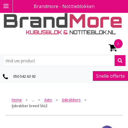
Brandmore - Notitieblokken
0
Snelle offerte
050 542 63 92
Home
...
Auto
IJskrabbers
>
>
>
>
IJskrabber breed SALE