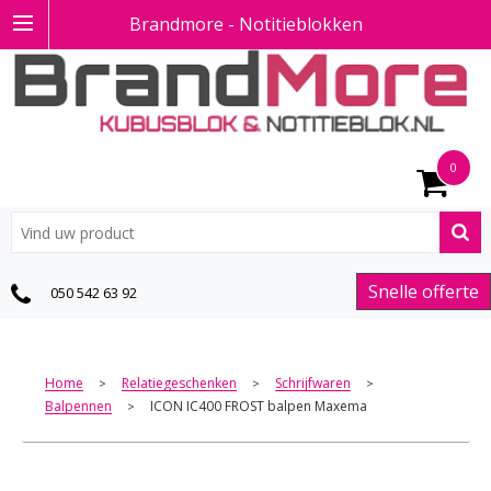
Brandmore - Notitieblokken
0
Snelle offerte
050 542 63 92
Home
Relatiegeschenken
Schrijfwaren
>
>
>
Balpennen
ICON IC400 FROST balpen Maxema
>