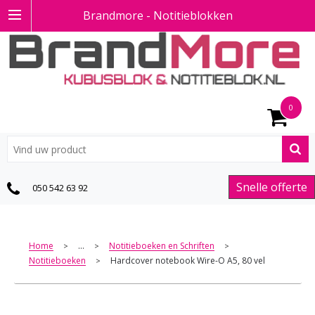
Brandmore - Notitieblokken
0
Snelle offerte
050 542 63 92
Home
...
Notitieboeken en Schriften
>
>
>
Notitieboeken
Hardcover notebook Wire-O A5, 80 vel
>