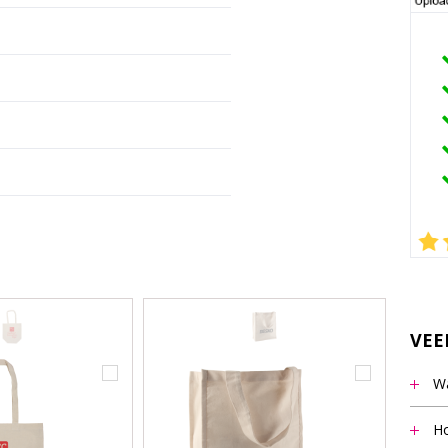
VEE
Wa
Het m
Ho