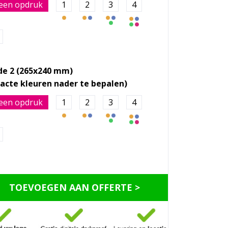
een opdruk
1
2
3
4
de 2 (265x240 mm)
een opdruk
1
2
3
4
TOEVOEGEN AAN OFFERTE >