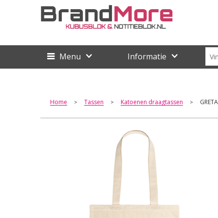
Menu
Informatie
Home
Tassen
Katoenen draagtassen
GRETA 
>
>
>