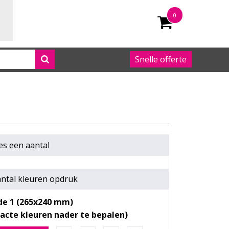
0
Snelle offerte
050 542 63 92
es een
aantal
ntal kleuren opdruk
de 1 (265x240 mm)