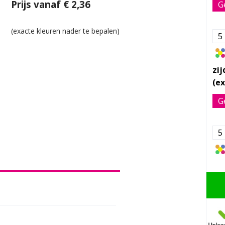
Prijs vanaf € 2,36
G
5
zij
G
5