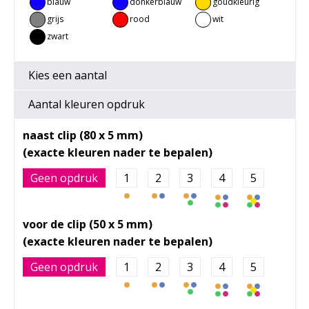
blauw
donkerblauw
goudkleurig
grijs
rood
wit
zwart
Kies een
aantal
Aantal kleuren opdruk
naast clip (80 x 5 mm)
Geen opdruk
1
2
3
4
5
voor de clip (50 x 5 mm)
Geen opdruk
1
2
3
4
5