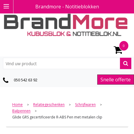
Brandmore - Notitieblokken
0
Snelle offerte
050 542 63 92
Home
Relatiegeschenken
Schrijfwaren
>
>
>
Balpennen
>
Glide GRS gecertificeerde R-ABS Pen met metalen clip