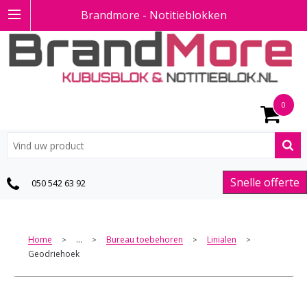
Brandmore - Notitieblokken
0
Snelle offerte
050 542 63 92
Home
...
Bureau toebehoren
Linialen
>
>
>
>
Geodriehoek