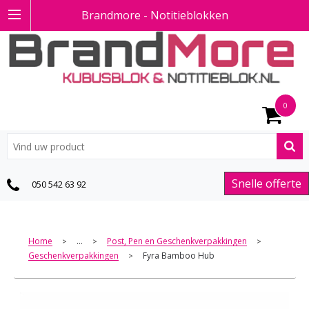
Brandmore - Notitieblokken
0
Snelle offerte
050 542 63 92
Home
...
Post, Pen en Geschenkverpakkingen
>
>
>
Geschenkverpakkingen
Fyra Bamboo Hub
>