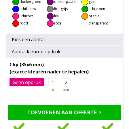
donkergroen
donkerpaars
geel
lichtblauw
lichtgrijs
lichtgroen
lichtroze
lila
oranje
rood
roze
transparant
Kies een
aantal
Aantal kleuren opdruk
Clip (35x6 mm)
Geen opdruk
1
2
TOEVOEGEN AAN OFFERTE >