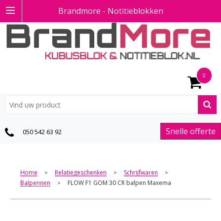
Brandmore - Notitieblokken
0
Snelle offerte
050 542 63 92
Home
Relatiegeschenken
Schrijfwaren
>
>
>
Balpennen
FLOW F1 GOM 30 CR balpen Maxema
>