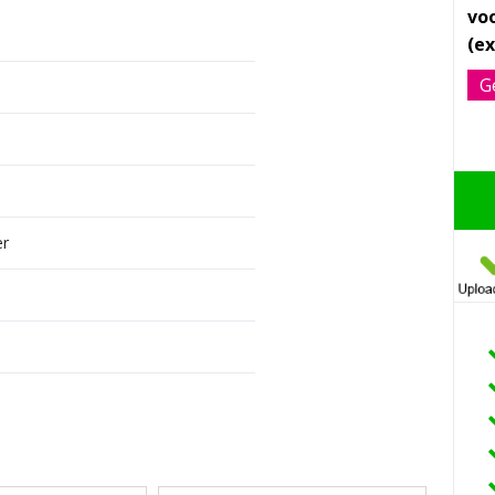
vo
G
er