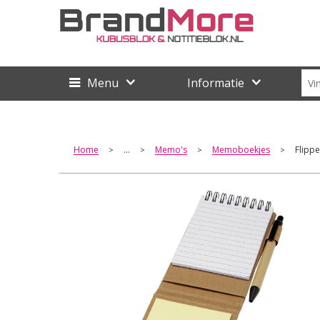
Menu
Informatie
Home
...
Memo's
Memoboekjes
Flippe
>
>
>
>