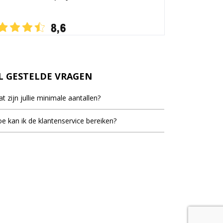
L GESTELDE VRAGEN
t zijn jullie minimale aantallen?
inimale bestel aantal staat bij de meeste artikelen
e kan ik de klantenservice bereiken?
d, dit is het laagste aantal dat vermeld staat als er
ieblok.nl staat voor u klaar om uw vragen te
elprijzen vermeld worden.
woorden. U kunt ons bereiken op werkdagen van
ur tot 17.30