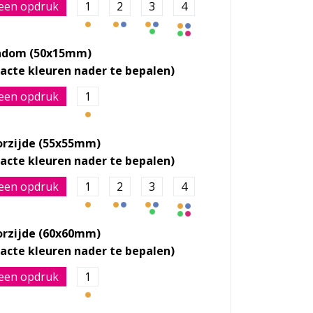
een opdruk
1
2
3
4
ndom (50x15mm)
een opdruk
1
orzijde (55x55mm)
een opdruk
1
2
3
4
orzijde (60x60mm)
een opdruk
1