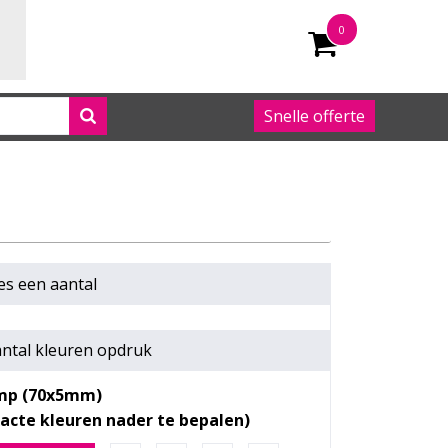
0
Snelle offerte
050 542 63 92
es een
aantal
ntal kleuren opdruk
mp (70x5mm)