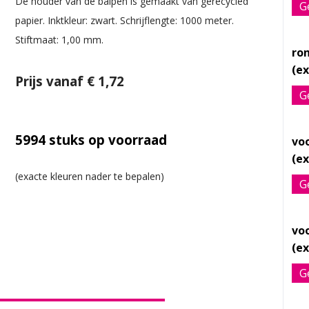
De houder van de balpen is gemaakt van gerecycled
G
papier. Inktkleur: zwart. Schrijflengte: 1000 meter.
Stiftmaat: 1,00 mm.
ro
Prijs vanaf € 1,72
G
5994
stuks op voorraad
vo
G
vo
G