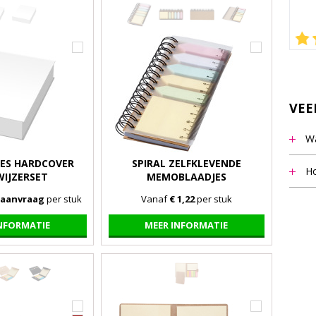
VEE
Wa
ES HARDCOVER
SPIRAL ZELFKLEVENDE
Het m
Ho
IJZERSET
MEMOBLAADJES
vermel
Notit
p aanvraag
per stuk
Vanaf
€ 1,22
per stuk
staff
beant
INFORMATIE
MEER INFORMATIE
9.00 u