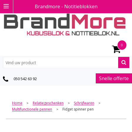
Brandmore - Notitieblokken
0
Snelle offerte
050 542 63 92
Home
Relatiegeschenken
Schrijfwaren
>
>
>
Multifunctionele pennen
Fidget spinner pen
>