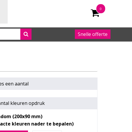
0
Snelle offerte
050 542 63 92
es een
aantal
ntal kleuren opdruk
ndom (200x90 mm)