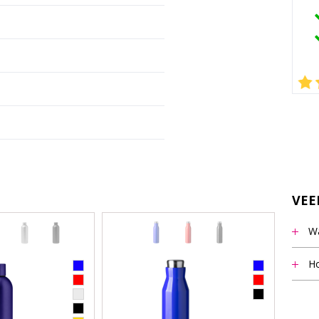
VEE
Wa
Het m
Ho
vermel
Notit
staff
beant