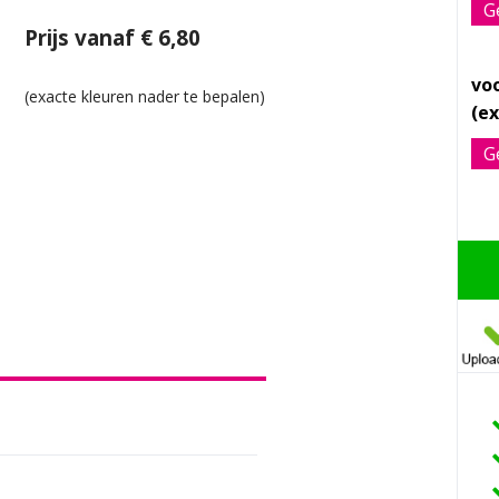
G
Prijs vanaf € 6,80
vo
G