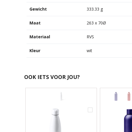
Gewicht
333.33 g
Maat
263 x 70Ø
Materiaal
RVS
Kleur
wit
OOK IETS VOOR JOU?