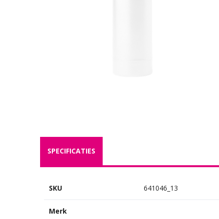
SPECIFICATIES
SKU
641046_13
Merk