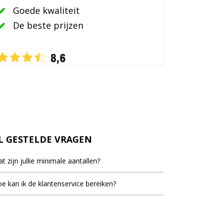
Goede kwaliteit
De beste prijzen
L GESTELDE VRAGEN
t zijn jullie minimale aantallen?
inimale bestel aantal staat bij de meeste artikelen
e kan ik de klantenservice bereiken?
d, dit is het laagste aantal dat vermeld staat als er
ieblok.nl staat voor u klaar om uw vragen te
elprijzen vermeld worden.
woorden. U kunt ons bereiken op werkdagen van