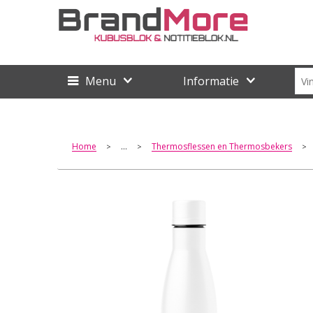
Menu
Informatie
Home
...
Thermosflessen en Thermosbekers
>
>
>