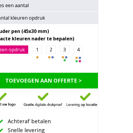
es een
aantal
ntal kleuren opdruk
uder pen (45x30 mm)
een opdruk
1
2
3
4
TOEVOEGEN AAN OFFERTE >
Achteraf betalen
Snelle levering