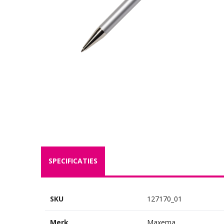
SPECIFICATIES
SKU
127170_01
Merk
Maxema