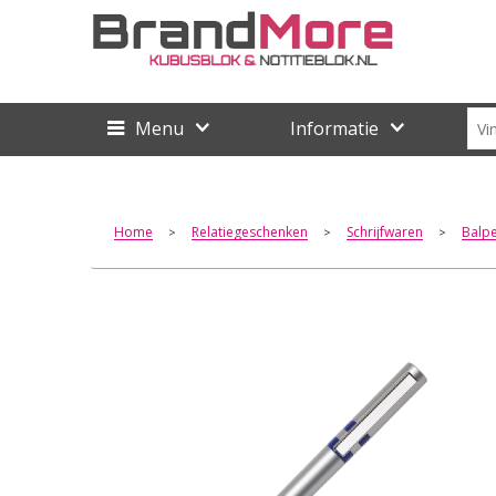
Menu
Informatie
Home
Relatiegeschenken
Schrijfwaren
Balp
>
>
>