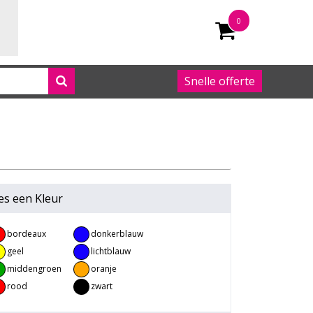
0
Snelle offerte
050 542 63 92
es een
Kleur
bordeaux
donkerblauw
rood
geel
lichtblauw
middengroen
oranje
rood
zwart