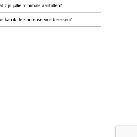
t zijn jullie minimale aantallen?
inimale bestel aantal staat bij de meeste artikelen
e kan ik de klantenservice bereiken?
d, dit is het laagste aantal dat vermeld staat als er
ieblok.nl staat voor u klaar om uw vragen te
elprijzen vermeld worden.
woorden. U kunt ons bereiken op werkdagen van
ur tot 17.30