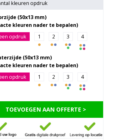
ntal kleuren opdruk
orzijde (50x13 mm)
een opdruk
1
2
3
4
hterzijde (50x13 mm)
een opdruk
1
2
3
4
TOEVOEGEN AAN OFFERTE >