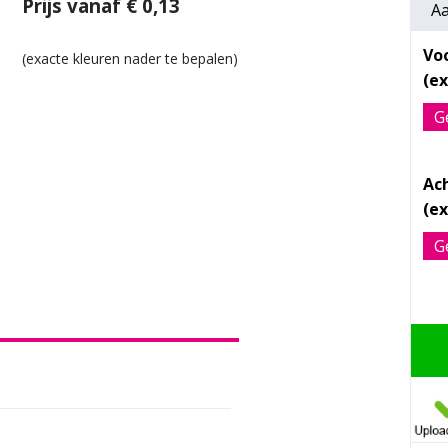
Prijs vanaf € 0,13
Aa
Vo
G
Ac
G