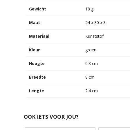
Gewicht
18 g
Maat
24 x 80 x 8
Materiaal
Kunststof
Kleur
groen
Hoogte
0.8 cm
Breedte
8 cm
Lengte
2.4 cm
OOK IETS VOOR JOU?