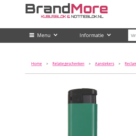
Menu
Informatie
Home
Relatiegeschenken
Aanstekers
Recla
>
>
>