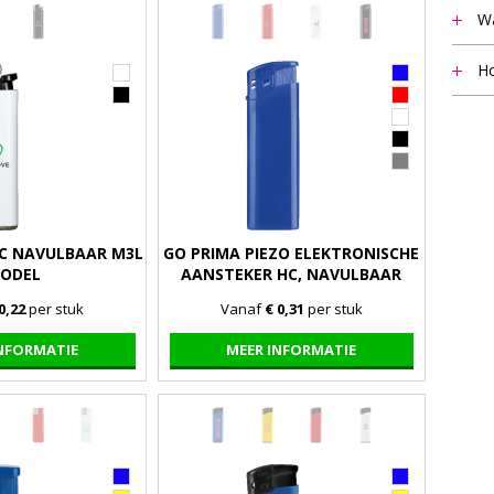
Wa
Het m
Ho
vermel
Notit
staff
beant
9.00 u
IC NAVULBAAR M3L
GO PRIMA PIEZO ELEKTRONISCHE
ODEL
AANSTEKER HC, NAVULBAAR
0,22
per stuk
Vanaf
€ 0,31
per stuk
INFORMATIE
MEER INFORMATIE