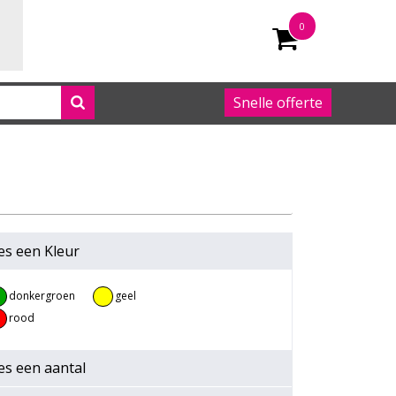
0
Snelle offerte
050 542 63 92
es een
Kleur
donkergroen
geel
rood
es een
aantal