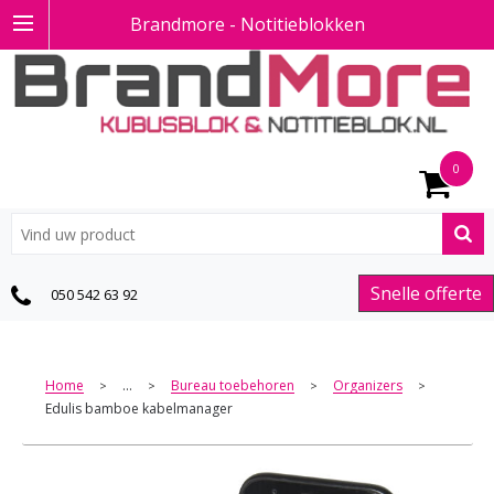
Brandmore - Notitieblokken
0
Snelle offerte
050 542 63 92
Home
...
Bureau toebehoren
Organizers
>
>
>
>
Edulis bamboe kabelmanager