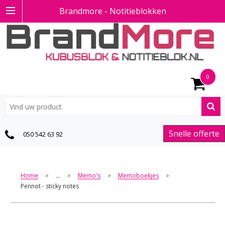
Brandmore - Notitieblokken
0
Snelle offerte
050 542 63 92
Home
...
Memo's
Memoboekjes
>
>
>
>
Pennot - sticky notes