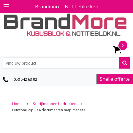
Brandmore - Notitieblokken
0
Snelle offerte
050 542 63 92
Home
Schrijfmappen bedrukken
>
>
Duotone Zip - a4 documenten map met rits