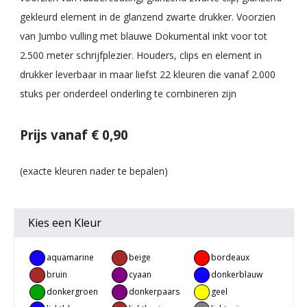
gekleurd element in de glanzend zwarte drukker. Voorzien
van Jumbo vulling met blauwe Dokumental inkt voor tot
2.500 meter schrijfplezier. Houders, clips en element in
drukker leverbaar in maar liefst 22 kleuren die vanaf 2.000
stuks per onderdeel onderling te combineren zijn
Prijs vanaf € 0,90
Kies een
Kleur
aquamarine
beige
bordeaux
rood
bruin
cyaan
donkerblauw
donkergroen
donkerpaars
geel