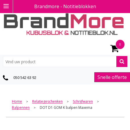
Brandmore - Notitieblokken
0
Snelle offerte
050 542 63 92
Home
Relatiegeschenken
Schrijfwaren
>
>
>
Balpennen
DOT D1 GOM K balpen Maxema
>