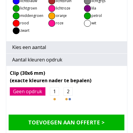
lichtblauw
lichtbruin
lichtgrijs
lichtgroen
lichtroze
lila
middengroen
oranje
petrol
rood
roze
wit
zwart
Kies een
aantal
Aantal kleuren opdruk
Clip (30x6 mm)
Geen opdruk
1
2
TOEVOEGEN AAN OFFERTE >