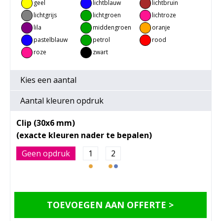
geel
lichtblauw
lichtbruin
lichtgrijs
lichtgroen
lichtroze
lila
middengroen
oranje
pastelblauw
petrol
rood
roze
zwart
Kies een
aantal
Aantal kleuren opdruk
Clip (30x6 mm)
Geen opdruk
1
2
TOEVOEGEN AAN OFFERTE >