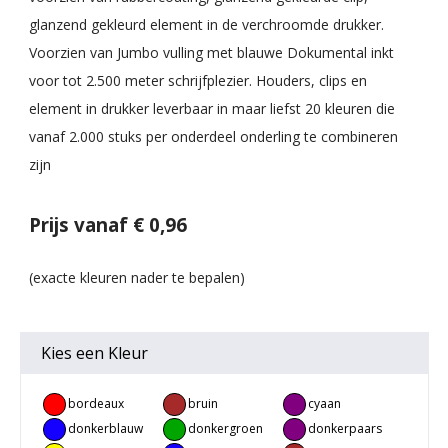
glanzend gekleurd element in de verchroomde drukker.
Voorzien van Jumbo vulling met blauwe Dokumental inkt
voor tot 2.500 meter schrijfplezier. Houders, clips en
element in drukker leverbaar in maar liefst 20 kleuren die
vanaf 2.000 stuks per onderdeel onderling te combineren
zijn
Prijs vanaf € 0,96
Kies een
Kleur
bordeaux
bruin
cyaan
rood
donkerblauw
donkergroen
donkerpaars