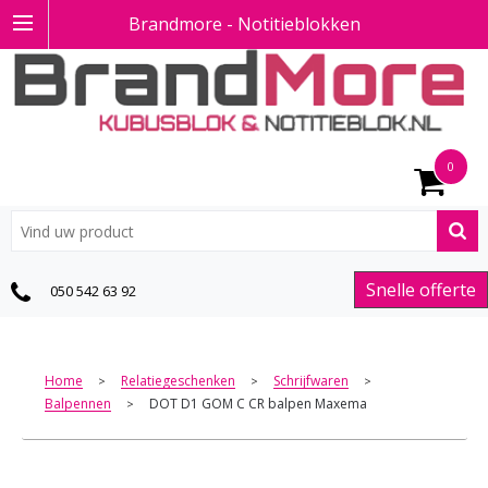
Brandmore - Notitieblokken
0
Snelle offerte
050 542 63 92
Home
Relatiegeschenken
Schrijfwaren
>
>
>
Balpennen
DOT D1 GOM C CR balpen Maxema
>