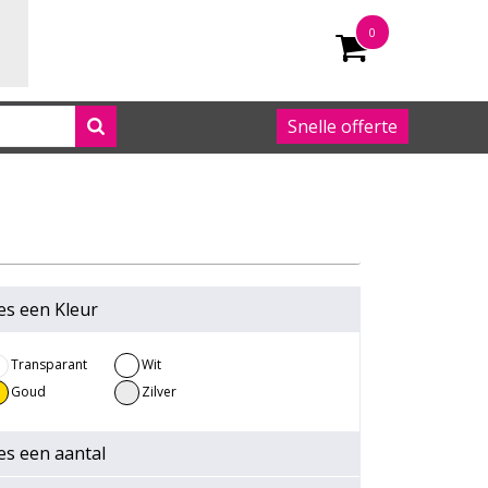
0
Snelle offerte
050 542 63 92
es een
Kleur
Transparant
Wit
Goud
Zilver
es een
aantal