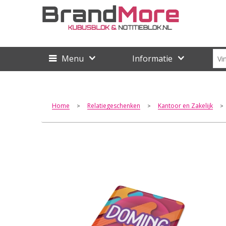
Menu
Informatie
Home
Relatiegeschenken
Kantoor en Zakelijk
>
>
>