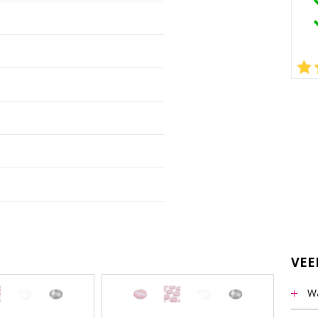
VEE
Wa