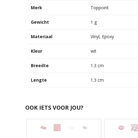
Merk
Toppoint
Gewicht
1 g
Materiaal
Vinyl, Epoxy
Kleur
wit
Breedte
1.3 cm
Lengte
1.3 cm
OOK IETS VOOR JOU?