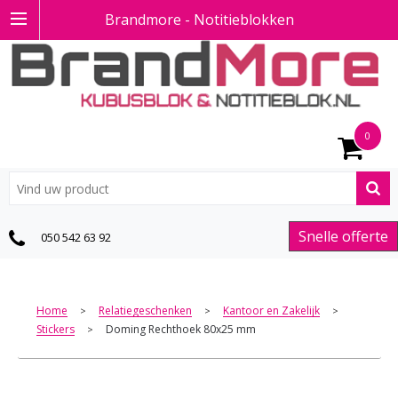
Brandmore - Notitieblokken
0
Snelle offerte
050 542 63 92
Home
Relatiegeschenken
Kantoor en Zakelijk
>
>
>
Stickers
Doming Rechthoek 80x25 mm
>