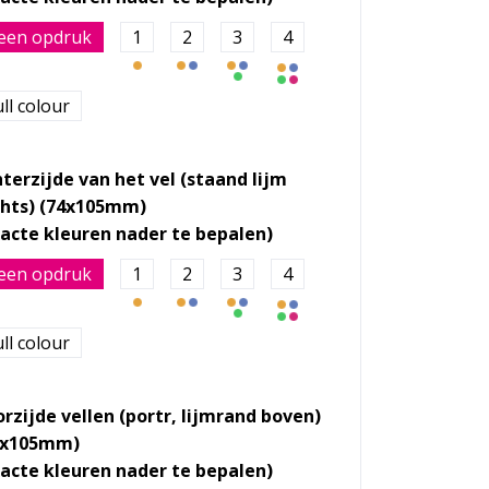
een opdruk
1
2
3
4
ll colour
terzijde van het vel (staand lijm
chts) (74x105mm)
een opdruk
1
2
3
4
ll colour
rzijde vellen (portr, lijmrand boven)
4x105mm)