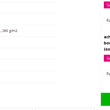
G
Fu
n, 280 g/m2
ach
bo
G
Fu