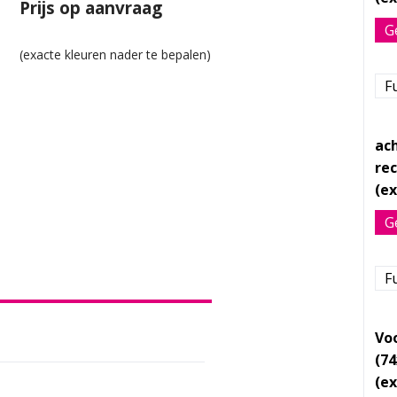
Prijs op aanvraag
G
Fu
ach
re
G
Fu
Voo
(7