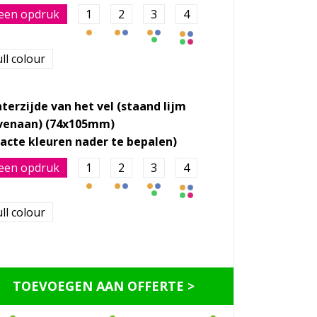
een opdruk
1
2
3
4
ll colour
terzijde van het vel (staand lijm
venaan) (74x105mm)
een opdruk
1
2
3
4
ll colour
TOEVOEGEN AAN OFFERTE >