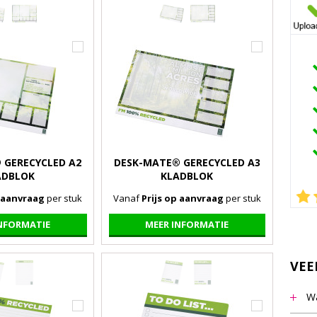
 GERECYCLED A2
DESK-MATE® GERECYCLED A3
ADBLOK
KLADBLOK
p aanvraag
per stuk
Vanaf
Prijs op aanvraag
per stuk
INFORMATIE
MEER INFORMATIE
VEE
Wa