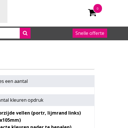
0
Snelle offerte
050 542 63 92
es een
aantal
ntal kleuren opdruk
rzijde vellen (portr, lijmrand links)
4x105mm)