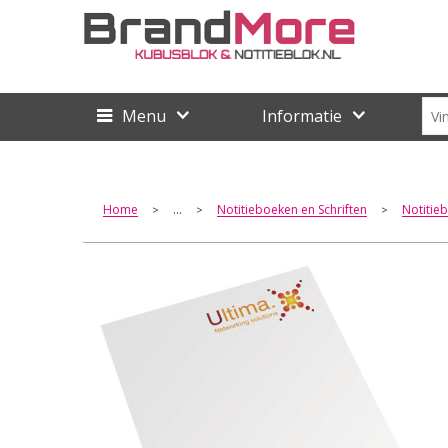
Menu
Informatie
Home
...
Notitieboeken en Schriften
Notitie
>
>
>