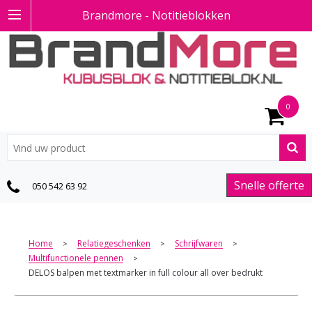
Brandmore - Notitieblokken
0
Snelle offerte
050 542 63 92
Home
Relatiegeschenken
Schrijfwaren
>
>
>
Multifunctionele pennen
>
DELOS balpen met textmarker in full colour all over bedrukt