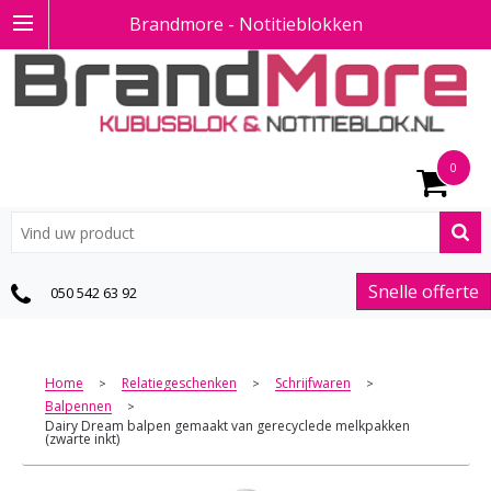
Brandmore - Notitieblokken
0
Snelle offerte
050 542 63 92
Home
Relatiegeschenken
Schrijfwaren
>
>
>
Balpennen
>
Dairy Dream balpen gemaakt van gerecyclede melkpakken
(zwarte inkt)