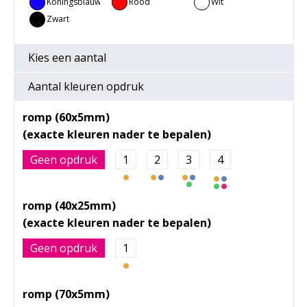
Koningsblauw
Rood
Wit
Zwart
Kies een
aantal
Aantal kleuren opdruk
romp (60x5mm)
Geen opdruk
1
2
3
4
romp (40x25mm)
Geen opdruk
1
romp (70x5mm)