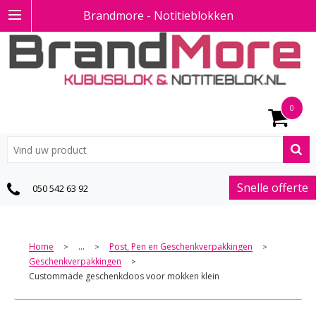
Brandmore - Notitieblokken
0
Snelle offerte
050 542 63 92
Home
...
Post, Pen en Geschenkverpakkingen
>
>
>
Geschenkverpakkingen
>
Custommade geschenkdoos voor mokken klein