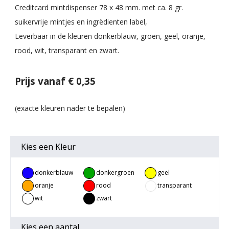
Creditcard mintdispenser 78 x 48 mm. met ca. 8 gr.
suikervrije mintjes en ingrëdienten label,
Leverbaar in de kleuren donkerblauw, groen, geel, oranje,
rood, wit, transparant en zwart.
Prijs vanaf € 0,35
Kies een
Kleur
donkerblauw
donkergroen
geel
oranje
rood
transparant
wit
zwart
Kies een
aantal