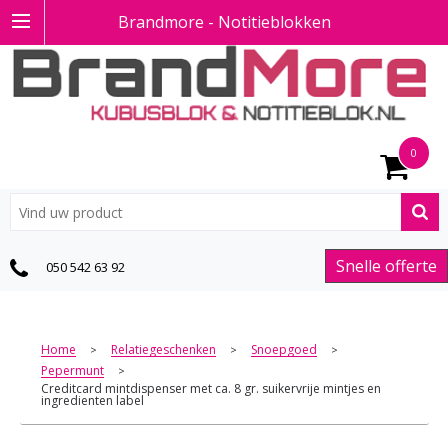
Brandmore - Notitieblokken
0
Snelle offerte
050 542 63 92
Home
Relatiegeschenken
Snoepgoed
>
>
>
Pepermunt
>
Creditcard mintdispenser met ca. 8 gr. suikervrije mintjes en
ingredienten label