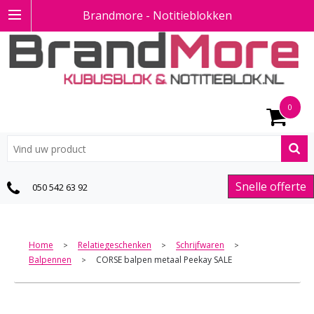
Brandmore - Notitieblokken
0
Snelle offerte
050 542 63 92
Home
Relatiegeschenken
Schrijfwaren
>
>
>
Balpennen
CORSE balpen metaal Peekay SALE
>