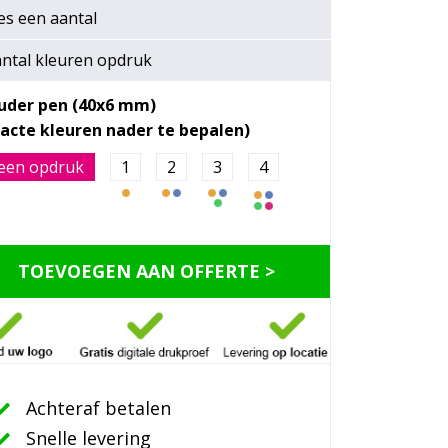
es een
aantal
ntal kleuren opdruk
uder pen (40x6 mm)
een opdruk
1
2
3
4
TOEVOEGEN AAN OFFERTE >
Achteraf betalen
Snelle levering