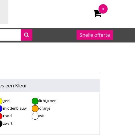
0
Snelle offerte
050 542 63 92
es een
Kleur
geel
lichtgroen
middenblauw
oranje
rood
wit
zwart