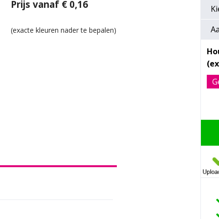
Prijs vanaf € 0,16
Ki
Aa
Ho
G