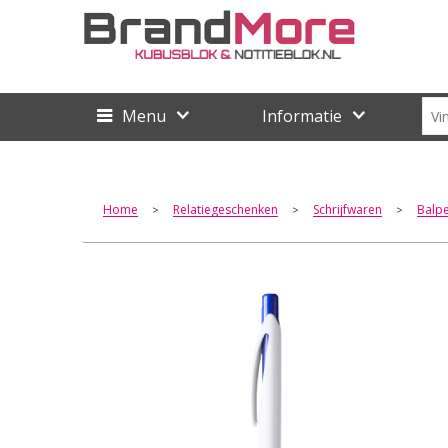
Menu
Informatie
Home
Relatiegeschenken
Schrijfwaren
Balp
>
>
>